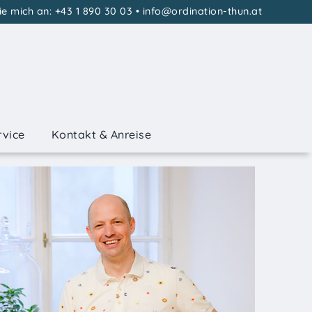
ie mich an:
+43 1 890 30 03
•
info@ordination-thun.at
rvice
Kontakt & Anreise